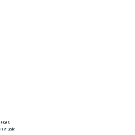
ases.
imnasia.