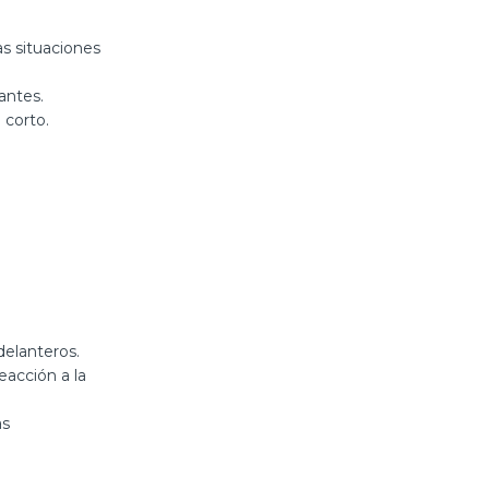
as situaciones
antes.
 corto.
delanteros.
eacción a la
as