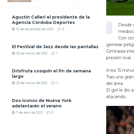
Agustín Calleri el presidente de la
Agencia Córdoba Deportes
Desde e
12 de diciembre de 2023
5
medioc
Con cir
generar pelig
El Festival de Jazz desde las pantallas
Gimnasia inte
30 de marzo de 2021
1
presión rival.
A los 15 minu
Drisfruta cosquin el fin de semana
largo
Tras una gran
del área.
30 de marzo de 2021
1
El gol le dio
atacando.
Dos íconos de Nueva York
adelantarán el verano
7 de abril de 2021
0