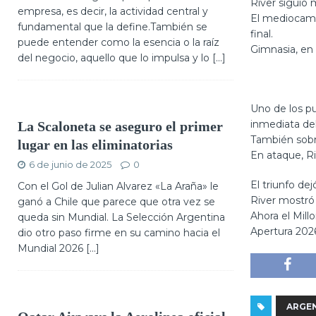
River siguió 
empresa, es decir, la actividad central y
El mediocampo
fundamental que la define.También se
final.
puede entender como la esencia o la raíz
Gimnasia, en 
del negocio, aquello que lo impulsa y lo
[...]
Uno de los pu
inmediata del
La Scaloneta se aseguro el primer
También sobre
lugar en las eliminatorias
En ataque, R
6 de junio de 2025
0
El triunfo d
Con el Gol de Julian Alvarez «La Araña» le
River mostró 
ganó a Chile que parece que otra vez se
Ahora el Mill
queda sin Mundial. La Selección Argentina
Apertura 202
dio otro paso firme en su camino hacia el
Mundial 2026
[...]
ARGE