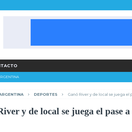
NTACTO
RGENTINA
 para la final
ARGENTINA
ARGENTINA
DEPORTES
Ganó River y de local se juega el p
alista del Apertura 2026 LPF
ARGENTINA
ORTES
ver y de local se juega el pase a 
 el pase a la final
DEPORTES
sidente de River Plate
ARGENTINA