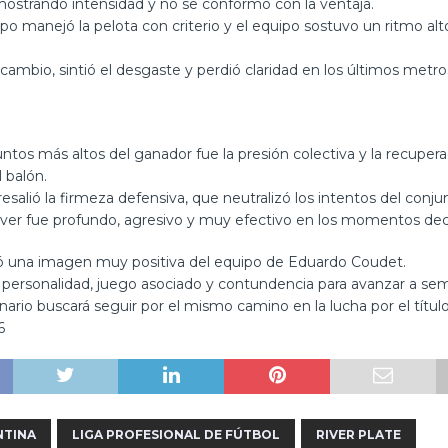
mostrando intensidad y no se conformó con la ventaja.
 manejó la pelota con criterio y el equipo sostuvo un ritmo alto
cambio, sintió el desgaste y perdió claridad en los últimos metro
ntos más altos del ganador fue la presión colectiva y la recuper
 balón.
salió la firmeza defensiva, que neutralizó los intentos del conju
iver fue profundo, agresivo y muy efectivo en los momentos deci
ejó una imagen muy positiva del equipo de Eduardo Coudet.
personalidad, juego asociado y contundencia para avanzar a semi
onario buscará seguir por el mismo camino en la lucha por el títul
6
NTINA
LIGA PROFESIONAL DE FÚTBOL
RIVER PLATE