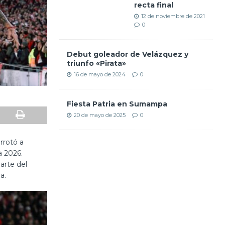
recta final
12 de noviembre de 2021
0
Debut goleador de Velázquez y
triunfo «Pirata»
16 de mayo de 2024
0
Fiesta Patria en Sumampa
20 de mayo de 2025
0
rrotó a
a 2026.
arte del
a.