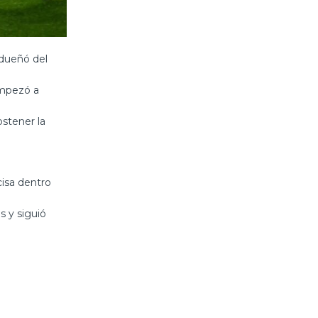
adueñó del
empezó a
ostener la
cisa dentro
s y siguió