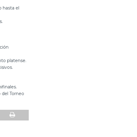
 hasta el
s.
ación
nto platense.
sivos.
finales.
o del Torneo