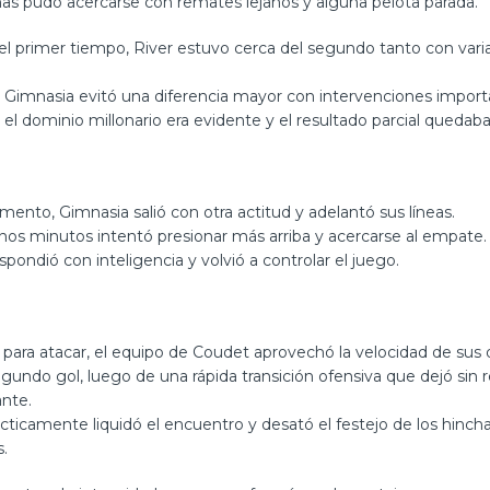
nas pudo acercarse con remates lejanos y alguna pelota parada.
del primer tiempo, River estuvo cerca del segundo tanto con vari
e Gimnasia evitó una diferencia mayor con intervenciones import
el dominio millonario era evidente y el resultado parcial quedaba
ento, Gimnasia salió con otra actitud y adelantó sus líneas.
nos minutos intentó presionar más arriba y acercarse al empate.
spondió con inteligencia y volvió a controlar el juego.
para atacar, el equipo de Coudet aprovechó la velocidad de sus 
segundo gol, luego de una rápida transición ofensiva que dejó sin r
ante.
cticamente liquidó el encuentro y desató el festejo de los hinch
s.