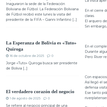
La visita ape
Inaguraron la sede de la Federación
Boliviana de Fútbol. La Federación Boliviana
En el cierre 
de Fútbol recibió este lunes la visita del
claras.
presidente de la FIFA – Gianni Infantino
[...]
El arquero d
Sin embargo, 
La Esperanza de Bolivia es «Tuto»
En el complem
Quiroga
Durante algu
16 de octubre de 2025
0
Pero River re
Jorge «Tuto» Quiroga busca ser presidente
de Bolivia […]
Con espacios 
Así llegó el 
defensa visit
El verdadero corazón del negocio
Ese tanto prá
riverplatense
1 de agosto de 2025
0
Se refiere al negocio principal de una