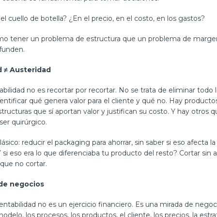
l cuello de botella? ¿En el precio, en el costo, en los gastos?
mo tener un problema de estructura que un problema de marge
funden.
d ≠ Austeridad
tabilidad no es recortar por recortar. No se trata de eliminar todo 
dentificar qué genera valor para el cliente y qué no. Hay productos,
tructuras que sí aportan valor y justifican su costo. Y hay otros q
ser quirúrgico.
ásico: reducir el packaging para ahorrar, sin saber si eso afecta l
Y si eso era lo que diferenciaba tu producto del resto? Cortar sin 
que no cortar.
de negocios
rentabilidad no es un ejercicio financiero. Es una mirada de negoc
delo, los procesos, los productos, el cliente, los precios, la estra