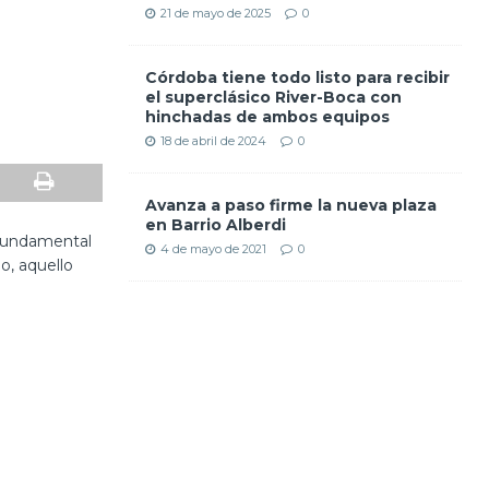
21 de mayo de 2025
0
Córdoba tiene todo listo para recibir
el superclásico River-Boca con
hinchadas de ambos equipos
18 de abril de 2024
0
Avanza a paso firme la nueva plaza
en Barrio Alberdi
y fundamental
4 de mayo de 2021
0
o, aquello