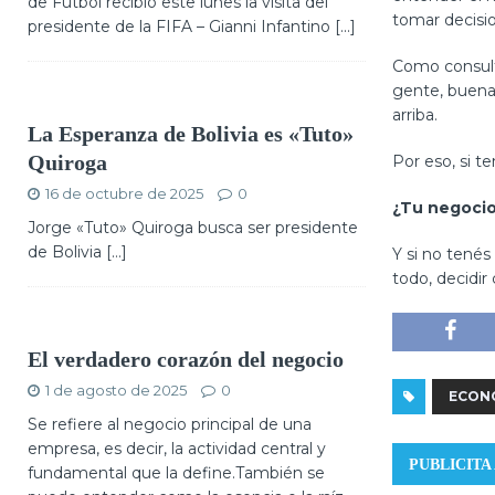
de Fútbol recibió este lunes la visita del
tomar decisio
presidente de la FIFA – Gianni Infantino
[...]
Como consult
gente, buenas
arriba.
La Esperanza de Bolivia es «Tuto»
Por eso, si t
Quiroga
16 de octubre de 2025
0
¿Tu negocio
Jorge «Tuto» Quiroga busca ser presidente
de Bolivia […]
Y si no tenés
todo, decidir
El verdadero corazón del negocio
1 de agosto de 2025
0
ECON
Se refiere al negocio principal de una
empresa, es decir, la actividad central y
PUBLICITA
fundamental que la define.También se