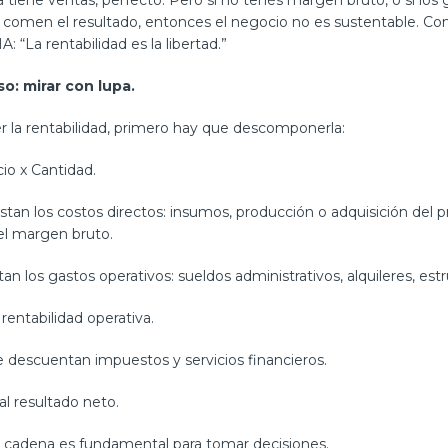
 tiene ventas, perfecto. Pero si no tenés margen bruto, o si los g
e comen el resultado, entonces el negocio no es sustentable. 
: “La rentabilidad es la libertad.”
so: mirar con lupa.
r la rentabilidad, primero hay que descomponerla:
io x Cantidad.
estan los costos directos: insumos, producción o adquisición del p
el margen bruto.
an los gastos operativos: sueldos administrativos, alquileres, estr
 rentabilidad operativa.
e descuentan impuestos y servicios financieros.
al resultado neto.
 cadena es fundamental para tomar decisiones.