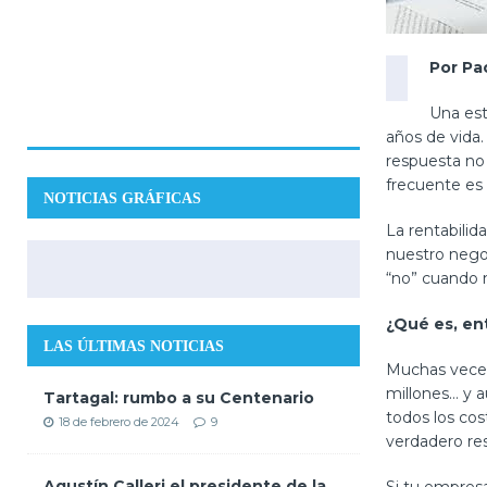
Por Pa
Una est
años de vida.
respuesta no 
frecuente es l
NOTICIAS GRÁFICAS
La rentabilid
nuestro negoci
“no” cuando n
¿Qué es, ent
LAS ÚLTIMAS NOTICIAS
Muchas veces
millones… y a
Tartagal: rumbo a su Centenario
todos los cos
18 de febrero de 2024
9
verdadero res
Agustín Calleri el presidente de la