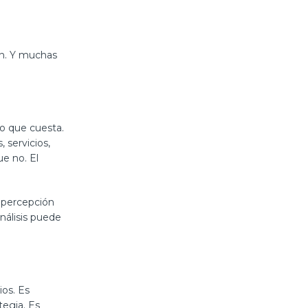
n. Y muchas
lo que cuesta.
 servicios,
ue no. El
a percepción
análisis puede
ios. Es
tegia. Es