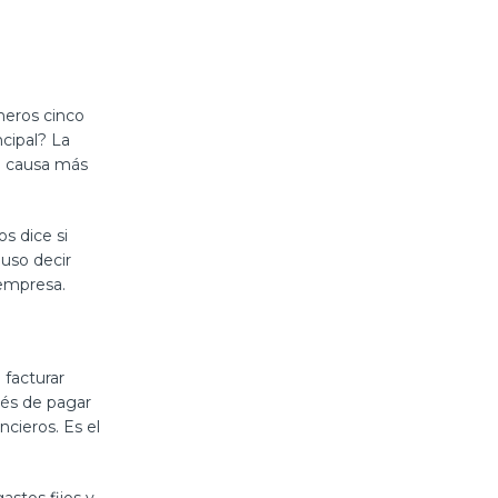
meros cinco
ncipal? La
La causa más
s dice si
luso decir
 empresa.
facturar
ués de pagar
ncieros. Es el