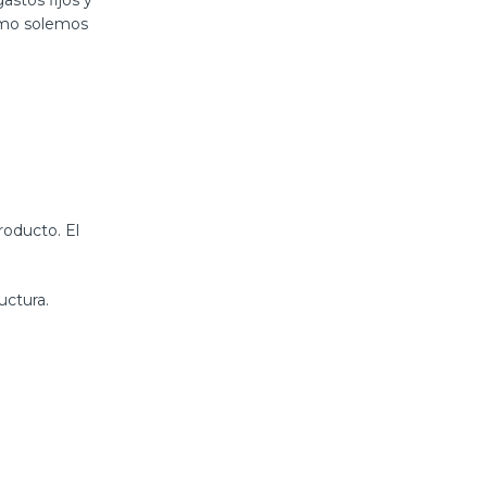
astos fijos y
Como solemos
roducto. El
uctura.