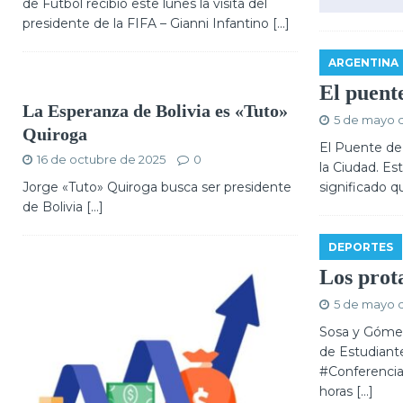
de Fútbol recibió este lunes la visita del
presidente de la FIFA – Gianni Infantino
[...]
ARGENTINA
El puent
La Esperanza de Bolivia es «Tuto»
5 de mayo 
Quiroga
El Puente de 
16 de octubre de 2025
0
la Ciudad. Es
Jorge «Tuto» Quiroga busca ser presidente
significado 
de Bolivia […]
DEPORTES
Los prot
5 de mayo 
Sosa y Gómez 
de Estudiante
#Conferencia
horas
[…]