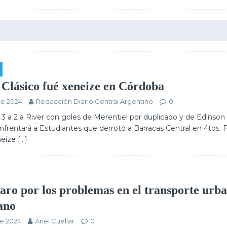
 Clásico fué xeneize en Córdoba
de 2024
Redacción Diario Central Argentino
0
3 a 2 a River con goles de Merentiel por duplicado y de Edinson
nfrentará a Estudiantes que derrotó a Barracas Central en 4tos. 
neize
[…]
paro por los problemas en el transporte urb
ano
de 2024
Ariel Cuellar
0