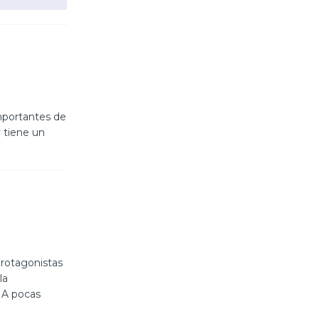
importantes de
y tiene un
protagonistas
la
 A pocas