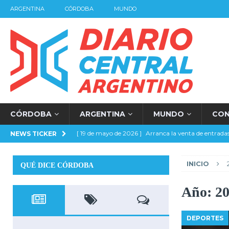
ARGENTINA
CÓRDOBA
MUNDO
CÓRDOBA
ARGENTINA
MUNDO
CO
[ 19 de mayo de 2026 ]
Arranca la venta de entradas
NEWS TICKER
[ 17 de mayo de 2026 ]
Por penales Belgrano es fin
INICIO
QUÉ DICE CÓRDOBA
[ 16 de mayo de 2026 ]
River llegó a la final
DEP
[ 14 de mayo de 2026 ]
Ganó River y de local se juega
Año:
2
[ 2 de noviembre de 2025 ]
Di Carlo es el nuevo Pre
DEPORTES
[ 22 de septiembre de 2024 ]
Millonario Clásico
A