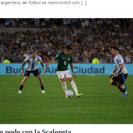
 argentino de fútbol se reencontró con
[…]
no pudo con la Scaloneta