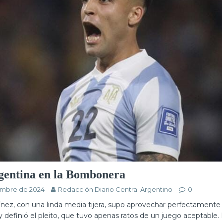
entina en la Bombonera
embre de 2024
Redacción Diario Central Argentino
0
ínez, con una linda media tijera, supo aprovechar perfectamente
y definió el pleito, que tuvo apenas ratos de un juego aceptable. 