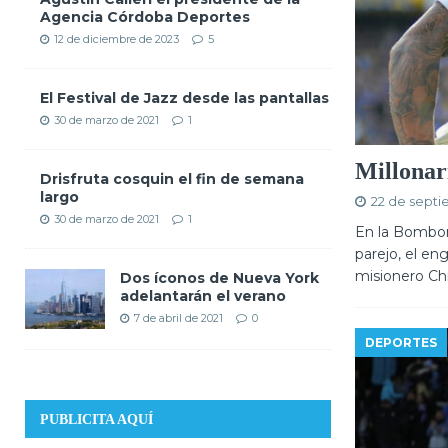
Agencia Córdoba Deportes
12 de diciembre de 2023
5
El Festival de Jazz desde las pantallas
30 de marzo de 2021
1
Millonar
Drisfruta cosquin el fin de semana
largo
22 de sept
30 de marzo de 2021
1
En la Bombone
parejo, el en
misionero Ch
Dos íconos de Nueva York
adelantarán el verano
7 de abril de 2021
0
DEPORTES
PUBLICITA AQUÍ