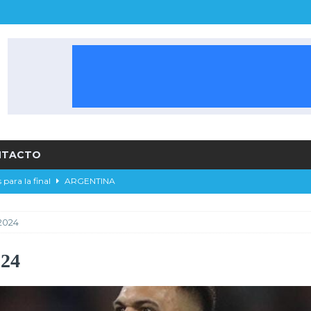
NTACTO
 para la final
ARGENTINA
alista del Apertura 2026 LPF
ARGENTINA
2024
ORTES
 el pase a la final
DEPORTES
024
sidente de River Plate
ARGENTINA
RGENTINA