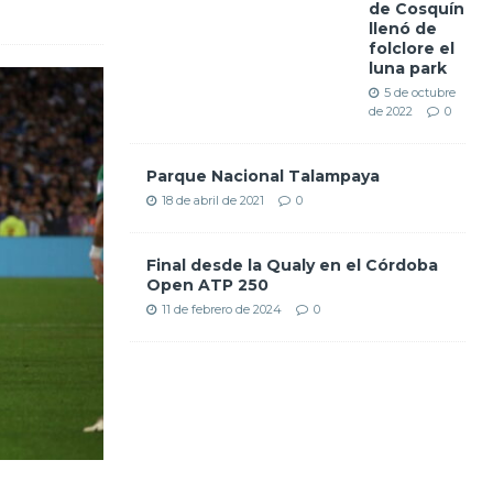
de Cosquín
llenó de
folclore el
luna park
5 de octubre
de 2022
0
Parque Nacional Talampaya
18 de abril de 2021
0
Final desde la Qualy en el Córdoba
Open ATP 250
11 de febrero de 2024
0