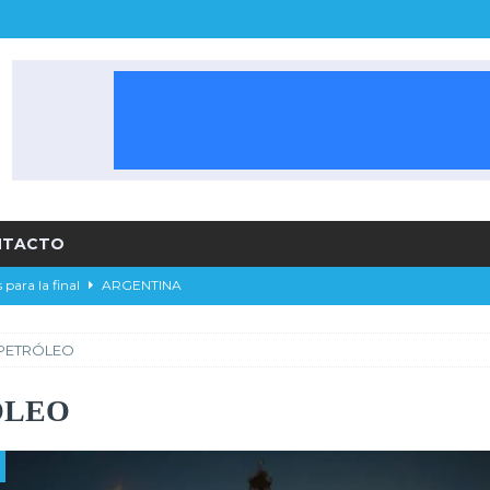
NTACTO
 para la final
ARGENTINA
alista del Apertura 2026 LPF
ARGENTINA
PETRÓLEO
ORTES
 el pase a la final
DEPORTES
ÓLEO
sidente de River Plate
ARGENTINA
RGENTINA