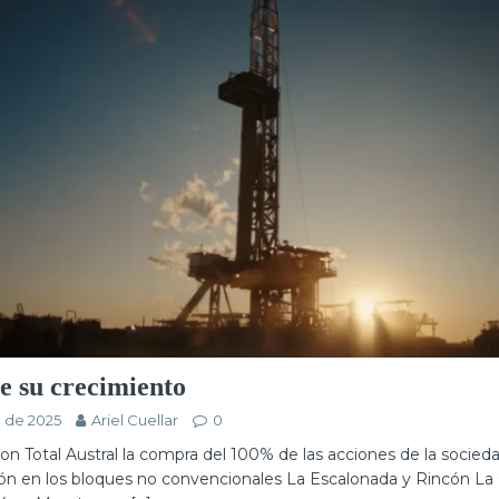
e su crecimiento
 de 2025
Ariel Cuellar
0
n Total Austral la compra del 100% de las acciones de la sociedad
ión en los bloques no convencionales La Escalonada y Rincón La 