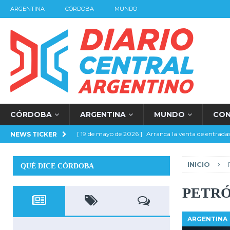
ARGENTINA
CÓRDOBA
MUNDO
CÓRDOBA
ARGENTINA
MUNDO
CO
[ 19 de mayo de 2026 ]
Arranca la venta de entradas
NEWS TICKER
[ 17 de mayo de 2026 ]
Por penales Belgrano es fin
INICIO
QUÉ DICE CÓRDOBA
[ 16 de mayo de 2026 ]
River llegó a la final
DEP
[ 14 de mayo de 2026 ]
Ganó River y de local se juega
PETR
[ 2 de noviembre de 2025 ]
Di Carlo es el nuevo Pre
ARGENTINA
[ 22 de septiembre de 2024 ]
Millonario Clásico
A