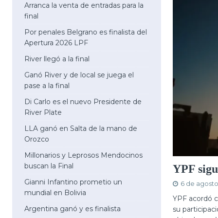
Arranca la venta de entradas para la
final
Por penales Belgrano es finalista del
Apertura 2026 LPF
River llegó a la final
Ganó River y de local se juega el
pase a la final
Di Carlo es el nuevo Presidente de
River Plate
LLA ganó en Salta de la mano de
Orozco
Millonarios y Leprosos Mendocinos
buscan la Final
YPF sigu
Gianni Infantino prometio un
6 de agosto
mundial en Bolivia
YPF acordó co
Argentina ganó y es finalista
su participac